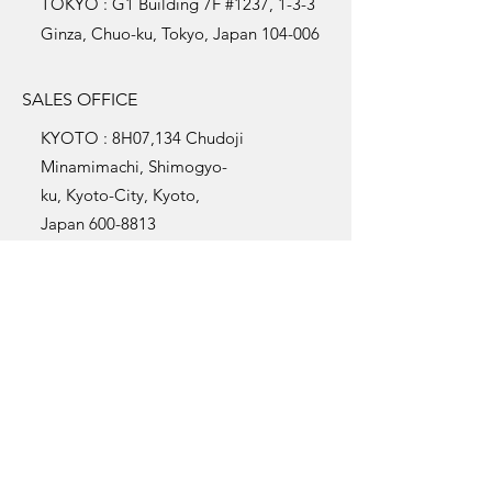
TOKYO : G1 Building 7F #1237, 1-3-3
Ginza, Chuo-ku, Tokyo, Japan 104-006
SALES OFFICE
KYOTO : 8H07,134 Chudoji
Minamimachi, Shimogyo-
ku, Kyoto-City, Kyoto,
Japan
600-8813
NAGOYA
:MeiekiFuji
Building,2-14-
11,Noritake,Nakamuraku,N
agoya,Aichi,
Japan
453-0014
FUKUSHIMA : OIC 230
Shimizu, Shimonogami,