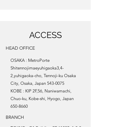
​ACCESS
HEAD OFFICE
OSAKA : MetroPorte
Shitennojimaeyuhigaoka3,4-
2,yuhigaoka-cho, Tennoji-ku Osaka
City, Osaka, Japan
543-0075
KOBE : KIP 2F,56, Naniwamachi,
Chuo-ku, Kobe-shi, Hyogo, Japan
650-8660
BRANCH