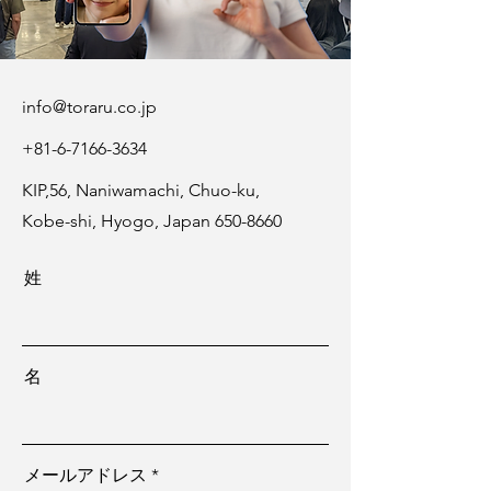
​info@toraru.co.jp
+81-6-7166-3634
KIP,56, Naniwamachi, Chuo-ku,
Kobe-shi, Hyogo, Japan
650-8660
姓
名
メールアドレス