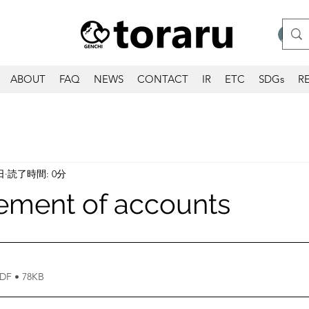
ABOUT
FAQ
NEWS
CONTACT
IR
ETC
SDGs
R
日
読了時間: 0分
tlement of accounts
 • 78KB